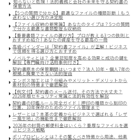
知らないと危険！法的義務と会社の未来を守る契約書の
保管方法
【5つの質問で分かる】最適なファイルの種類診断｜もう
迷わない選び方の決定版
【ファイル収納の新常識】あなたのタイプは？5つの質問
で分かる最適な書類整理＆収納術
【重要書類ファイルの選び方】プロが教える3つの鉄則と
おすすめ紹介 | あなたの資産を守る最高の一冊
高級バインダーは「契約書ファイル」が正解！ビジネス
で信頼を得る選び方とおすすめ
ノベルティとは？ 企業認知度を高める効果と成功の鍵を
解説【専門職向け活用事例付き】
契約書原本の保管期間はいつまで？法人10年・個人7年の
根拠と廃棄できない法的理由
エンボス加工とは？仕組みやメリット・デメリットから
素材別の特徴まで徹底解説
【例文付】契約書のメール送付、その方法で大丈夫？
2026年版セキュリティ常識と法的有効性を解説
契約書の印鑑ルール完全ガイド｜押印の種類から割印の
位置、10年保存のためのファイル管理まで
レザーとは？本革の定義からビジネスで選ばれる「レザ
ー風生地」の機能性まで徹底解説
2026年の封筒の郵便料金はいくら？重厚なファイルを選
ぶビジネス戦略
ポリプロピレンとは？その驚くべき特徴から用途、他素