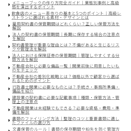
メニューブックの作り方完全ガイド｜業態別事例と高級
感を演出するポイント
飲食店のメニュー表作りの基本と5つのポイント｜高級レ
ストランに選ばれる素材・デザインとは
雇用契約書の保管期間はどれくらい？正しい保管方法を
解説
法人の契約書の保管期間｜長期に保存する場合の注意点
を解説
契約書管理が重要な理由とは？不備があると生じるリス
クや管理法を解説
法人における保険証券の保管期間｜管理しやすくする分
類方法を解説
不動産会社に必要な備品一覧｜開業前後に用意したいも
のをチェック
不動産会社の差別化戦略とは？価格以外で顧客から選ば
れるためのポイント
行政書士開業に必要なものとは？手続き・事務所準備・
備品を紹介
建設業の契約書に必要な記載事項｜種類・保管方法・管
理上の注意点
不動産開業は未経験でもできる？必要な資格・費用・準
備を解説
書類のファイリング方法｜整理のコツと重要書類に適し
たファイルの選び方
文書保管のルール｜書類の保存期間や紛失を防ぐ管理方