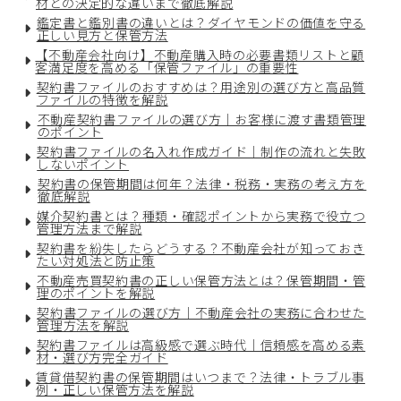
材との決定的な違いまで徹底解説
鑑定書と鑑別書の違いとは？ダイヤモンドの価値を守る
正しい見方と保管方法
【不動産会社向け】不動産購入時の必要書類リストと顧
客満足度を高める「保管ファイル」の重要性
契約書ファイルのおすすめは？用途別の選び方と高品質
ファイルの特徴を解説
不動産契約書ファイルの選び方｜お客様に渡す書類管理
のポイント
契約書ファイルの名入れ作成ガイド｜制作の流れと失敗
しないポイント
契約書の保管期間は何年？法律・税務・実務の考え方を
徹底解説
媒介契約書とは？種類・確認ポイントから実務で役立つ
管理方法まで解説
契約書を紛失したらどうする？不動産会社が知っておき
たい対処法と防止策
不動産売買契約書の正しい保管方法とは？保管期間・管
理のポイントを解説
契約書ファイルの選び方｜不動産会社の実務に合わせた
管理方法を解説
契約書ファイルは高級感で選ぶ時代｜信頼感を高める素
材・選び方完全ガイド
賃貸借契約書の保管期間はいつまで？法律・トラブル事
例・正しい保管方法を解説